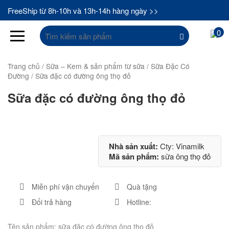
FreeShip từ 8h-10h và 13h-14h hàng ngày >>
Tìm
0
kiếm:
Trang chủ
/
Sữa – Kem & sản phẩm từ sữa
/
Sữa Đặc Có
Đường
/ Sữa đặc có đường ông thọ đỏ
Sữa đặc có đường ông thọ đỏ
Nhà sản xuất:
Cty: Vinamilk
Mã sản phẩm:
sữa ông thọ đỏ
Miễn phí vận chuyển
Quà tặng
Đổi trả hàng
Hotline:
Tên sản phẩm: sữa đặc có đường ông thọ đỏ