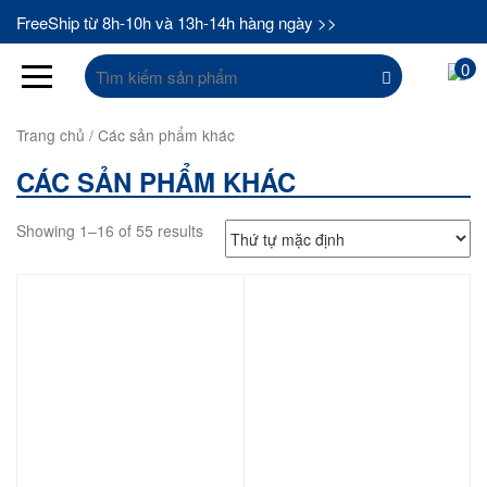
FreeShip từ 8h-10h và 13h-14h hàng ngày >>
Tìm
0
kiếm:
Trang chủ
/ Các sản phẩm khác
CÁC SẢN PHẨM KHÁC
Showing 1–16 of 55 results