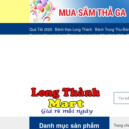
Quà Tết 2025
Bánh Kẹo Long Thành
Bánh Trung Thu-Bán
Socola
Kẹo các loại
Bánh các loại
Hạt Sấy Khô
Mứt
Đ
Bơ/Magarine
Phô mai
Sữa bột
Sữa chua
Sữa Đặc Có 
Nước khoáng, nước tinh khiết
Thức uống có Gas
Nước Ép
VISSAN
CẦU TRE
SG FOOD
HẢI SẢN HAI THANH
C
Yến sào Khánh Hòa
Ngũ Cốc Dinh Dưỡng
Cháo Dinh Dưỡn
Mì-Phở-Nui
Tương sốt
Dầu ăn
Bột làm bánh
Gia vị nướ
Sữa và đồ dùng cho Bé
Thức uống Dinh Dưỡng cho Bé
Đ
Các sản phẩm khác
Tìm
kiếm:
Danh mục sản phẩm
Trang ch