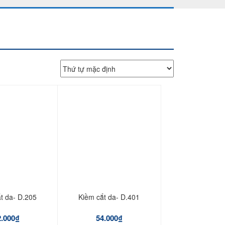
t da- D.205
Kiềm cắt da- D.401
2.000
₫
54.000
₫