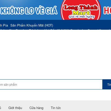
h Pía
Sản Phẩm Khuyến Mãi (HOT)
ồ ăn vặt – Snacks
Bánh kẹo–Hạt Sấy Khô-Mứt-Snack
Ice-Cream/ Kem các
Đường
Sữa nước
Sữa và Bột Ăn – HIPP
Váng Sữa
Sữa Yakult
Sữa Beta
 Trái Cây Các Loại
Nước ngọt
Bia
Rượu
Đồ uống
Trà
Cà Phê
Trà – Ca
holimex
Nem Chua
Tàu hủ Vị Nguyên
SP ĐÔNG LẠNH KHÁC
Thực Phẩm
g ăn liền
Yến Sào-Ngũ Cốc-Dinh Dưỡng
c
Gia vị bột
Đường
Gia Vị-Mì Nui- Thực Phẩm khác
ồ dùng của Mẹ
Sản phẩm mẹ và trẻ em
Nước Xả Giặt- Thái Lan
Hóa mỹ 
Chính sách gi
ủ
Giới thiệu
Cửa hàng
Tin tức