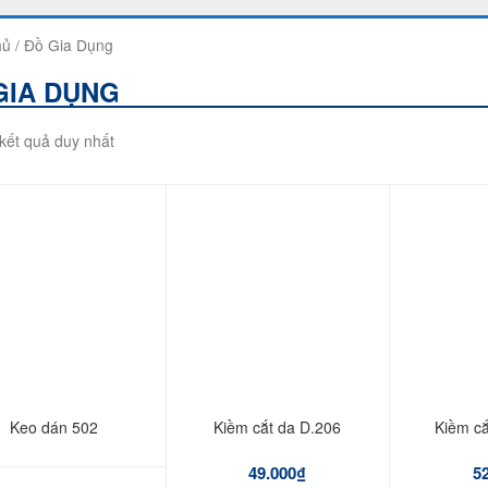
hủ
/ Đồ Gia Dụng
GIA DỤNG
 kết quả duy nhất
Keo dán 502
Kiềm cắt da D.206
Kiềm cắ
49.000
₫
5