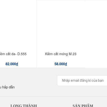
iềm cắt da- D.555
Kiềm cắt móng M.23
82.000
₫
58.000
₫
u hấp dẫn
LONG THÀNH
SẢN PHẨM