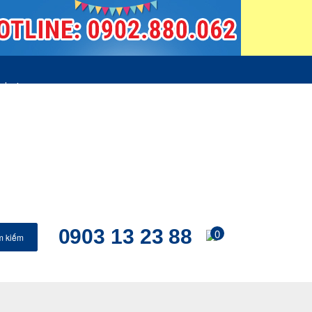
 loại
gen
Sữa – Kem & sản phẩm từ sữa
fe
Rau Sạch
Trứng
Rau Sạch – Trứng
 đông lạnh- Đồ mát
Thực phẩm chay
phẩm
Kiềm Nghĩa
Đồ Gia Dụng- Dụng Cụ
ao hàng
Chính sách đổi trả hàng
Chính sách khách hàng
0903 13 23 88
0