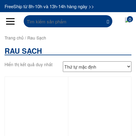
FreeShip từ 8h-10h và 13h-14h hàng ngày >>
Tìm
0
kiếm:
Trang chủ
/ Rau Sạch
RAU SẠCH
Hiển thị kết quả duy nhất