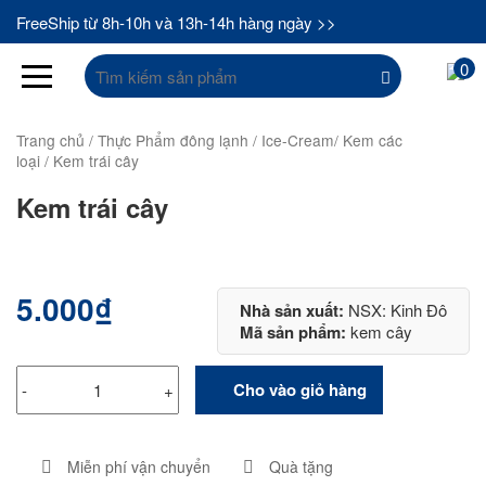
FreeShip từ 8h-10h và 13h-14h hàng ngày >>
Tìm
0
kiếm:
Trang chủ
/
Thực Phẩm đông lạnh
/
Ice-Cream/ Kem các
loại
/ Kem trái cây
Kem trái cây
5.000
₫
Nhà sản xuất:
NSX: Kinh Đô
Mã sản phẩm:
kem cây
Cho vào giỏ hàng
-
+
Miễn phí vận chuyển
Quà tặng